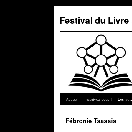
Aller
au
Festival du Livre 
contenu
Accueil
Inscrivez-vous !
Les aut
Fébronie Tsassis