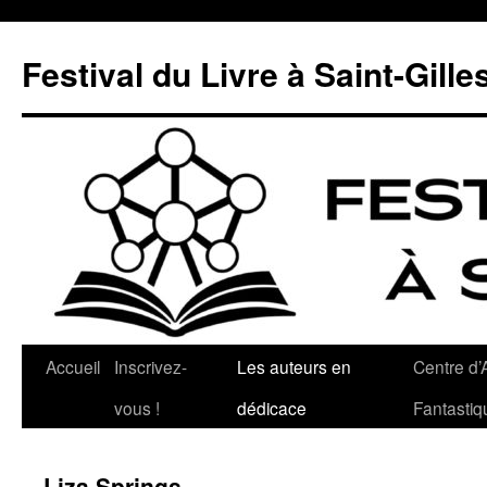
Aller
au
Festival du Livre à Saint-Gille
contenu
Accueil
Inscrivez-
Les auteurs en
Centre d’A
vous !
dédicace
Fantastiq
Liza Springs